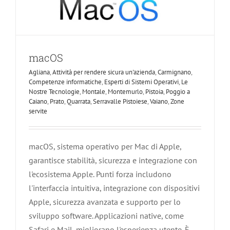
macOS
Agliana
,
Attività per rendere sicura un'azienda
,
Carmignano
,
Competenze informatiche
,
Esperti di Sistemi Operativi
,
Le
Nostre Tecnologie
,
Montale
,
Montemurlo
,
Pistoia
,
Poggio a
Caiano
,
Prato
,
Quarrata
,
Serravalle Pistoiese
,
Vaiano
,
Zone
servite
macOS, sistema operativo per Mac di Apple,
garantisce stabilità, sicurezza e integrazione con
l'ecosistema Apple. Punti forza includono
l'interfaccia intuitiva, integrazione con dispositivi
Apple, sicurezza avanzata e supporto per lo
sviluppo software. Applicazioni native, come
Safari e Mail, migliorano l'esperienza utente. È