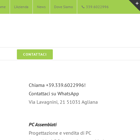
ome
L’Azienda
News
Dove Siamo
📞 339.6022996
CONTATTACI
Chiama +39.339.6022996!
Contattaci su WhatsApp
Via Lavagnini, 21 51031 Agliana
PC Assemblati
Progettazione e vendita di PC