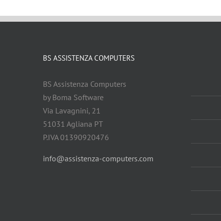
BS ASSISTENZA COMPUTERS
BS Assistenza Computers
by Boma Software
Via Lavagnini, 21
51031 Agliana PT
P.IVA 01390920476
info@assistenza-computers.com