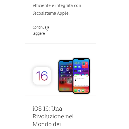
efficiente e integrata con
l'ecosistema Apple.
iOS 16: Una Rivoluzione
nel Mondo dei
Continua a
leggere
Dispositivi Apple
Agliana
Carmignano
Montale
Montemurlo
News
Pillole di
Informatica
Pistoia
Poggio a Caiano
Prato
Quarrata
Serravalle Pistoiese
Vaiano
Zone servite
iOS 16: Una
Rivoluzione nel
Mondo dei