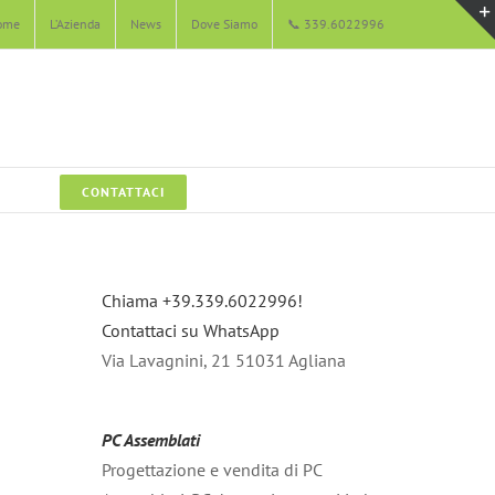
ome
L’Azienda
News
Dove Siamo
📞 339.6022996
CONTATTACI
Chiama +39.339.6022996!
Contattaci su WhatsApp
Via Lavagnini, 21 51031 Agliana
PC Assemblati
Progettazione e vendita di PC