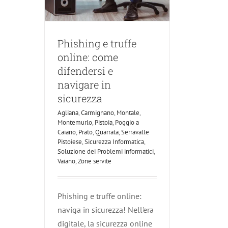
Phishing e truffe
online: come
difendersi e
navigare in
sicurezza
Agliana
,
Carmignano
,
Montale
,
Montemurlo
,
Pistoia
,
Poggio a
Caiano
,
Prato
,
Quarrata
,
Serravalle
Pistoiese
,
Sicurezza Informatica
,
Soluzione dei Problemi informatici
,
Vaiano
,
Zone servite
Phishing e truffe online:
naviga in sicurezza! Nell'era
digitale, la sicurezza online