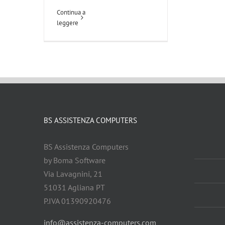
Continua a
leggere
BS ASSISTENZA COMPUTERS
BS Assistenza Computers
by Boma Software
Via Lavagnini, 21
51031 Agliana PT
P.IVA 01390920476
info@assistenza-computers.com