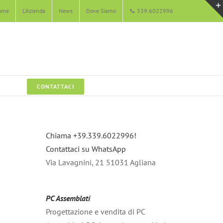
ome
L’Azienda
News
Dove Siamo
📞 339.6022996
CONTATTACI
Chiama +39.339.6022996!
Contattaci su WhatsApp
Via Lavagnini, 21 51031 Agliana
PC Assemblati
Progettazione e vendita di PC