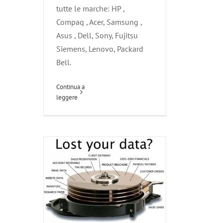
tutte le marche: HP ,
Compaq , Acer, Samsung ,
Asus , Dell, Sony, Fujitsu
Siemens, Lenovo, Packard
Bell.
Recupero Dati
Continua a
Agliana
Carmignano
Montale
leggere
Montemurlo
Pistoia
Poggio a
Caiano
Prato
Quarrata
Riparazione
Serravalle Pistoiese
Servizi
Vaiano
Zone servite