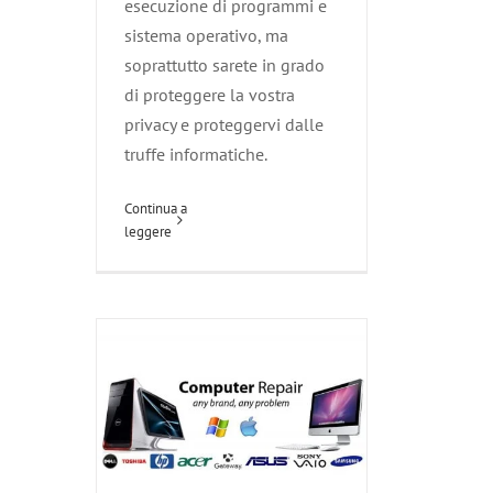
esecuzione di programmi e
sistema operativo, ma
soprattutto sarete in grado
di proteggere la vostra
privacy e proteggervi dalle
truffe informatiche.
Centro Assistenza
Computers
Continua a
Agliana
Assistenza
Carmignano
leggere
Montale
Montemurlo
Pistoia
Poggio a Caiano
Prato
Quarrata
Serravalle Pistoiese
Vaiano
Zone
servite