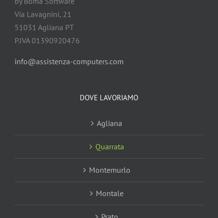
by Boma Software
Via Lavagnini, 21
51031 Agliana PT
P.IVA 01390920476
info@assistenza-computers.com
DOVE LAVORIAMO
Agliana
Quarrata
Montemurlo
Montale
Prato