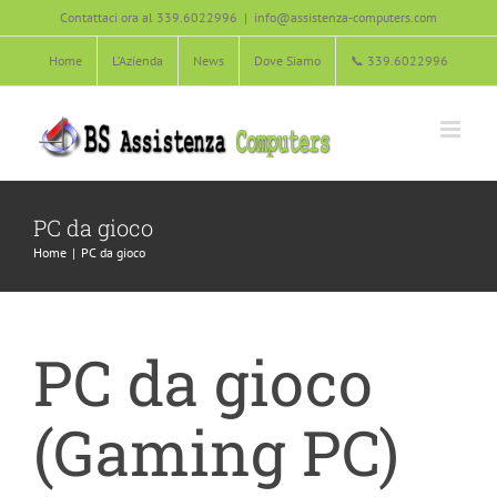
Salta
Contattaci ora al 339.6022996
|
info@assistenza-computers.com
al
Home
L’Azienda
News
Dove Siamo
📞 339.6022996
contenuto
PC da gioco
Home
PC da gioco
PC da gioco
(Gaming PC)