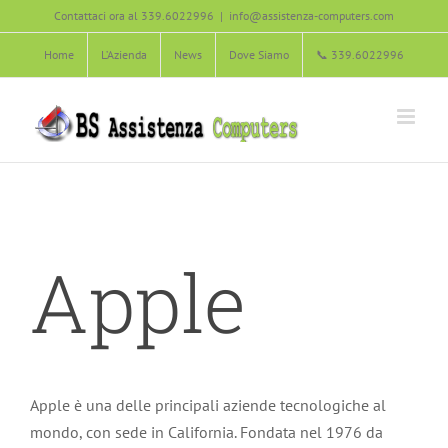
Salta
Contattaci ora al 339.6022996
|
info@assistenza-computers.com
al
Home
L’Azienda
News
Dove Siamo
📞 339.6022996
contenuto
Apple
Apple è una delle principali aziende tecnologiche al
mondo, con sede in California. Fondata nel 1976 da