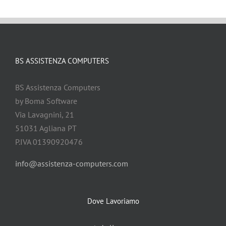
BS ASSISTENZA COMPUTERS
BS Assistenza Computers
by Boma Software
Via Lavagnini, 21
51031 Agliana PT
P.IVA 01390920476
info@assistenza-computers.com
Dove Lavoriamo