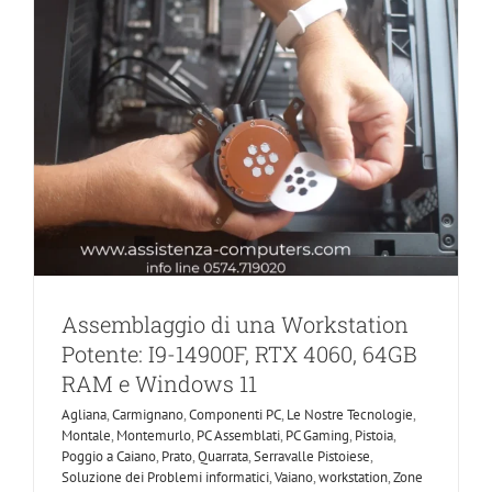
Assemblaggio di una Workstation
Potente: I9-14900F, RTX 4060, 64GB
RAM e Windows 11
Agliana
,
Carmignano
,
Componenti PC
,
Le Nostre Tecnologie
,
Montale
,
Montemurlo
,
PC Assemblati
,
PC Gaming
,
Pistoia
,
Poggio a Caiano
,
Prato
,
Quarrata
,
Serravalle Pistoiese
,
Soluzione dei Problemi informatici
,
Vaiano
,
workstation
,
Zone