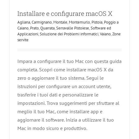
Installare e configurare macOS X
Agliana
,
Carmignano
,
Montale
,
Montemurlo
,
Pistoia
,
Poggio a
Caiano
,
Prato
,
Quarrata
,
Serravalle Pistoiese
,
Software ed
Applicazioni
,
Soluzione dei Problemi informatici
,
Vaiano
,
Zone
servite
Impara a configurare il tuo Mac con questa guida
completa. Scopri come installare macOS X da
zero o aggiornare il tuo sistema. Segui le
istruzioni per configurare un account utente,
trasferire i tuoi dati e personalizzare le
Come Installare e Configurare Linux
impostazioni. Trova suggerimenti per sfruttare al
Ubuntu
meglio il tuo Mac, come installare app e
Agliana
Carmignano
Montale
Montemurlo
Pistoia
Poggio a
aggiornare il software. Inizia a utilizzare il tuo
Caiano
Prato
Quarrata
Serravalle Pistoiese
Software ed
Mac in modo sicuro e produttivo.
Applicazioni
Soluzione dei Problemi informatici
Vaiano
Zone servite