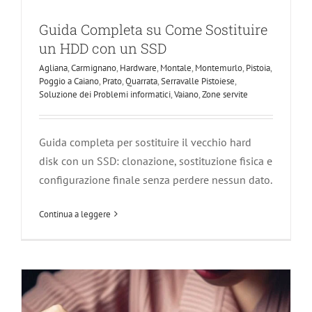
Guida Completa su Come Sostituire
un HDD con un SSD
Agliana
,
Carmignano
,
Hardware
,
Montale
,
Montemurlo
,
Pistoia
,
Poggio a Caiano
,
Prato
,
Quarrata
,
Serravalle Pistoiese
,
Soluzione dei Problemi informatici
,
Vaiano
,
Zone servite
Guida Completa su Come Installare la
RAM in un PC
Guida completa per sostituire il vecchio hard
disk con un SSD: clonazione, sostituzione fisica e
Agliana
Carmignano
Hardware
Montale
Montemurlo
Pistoia
Poggio a Caiano
Prato
Quarrata
Serravalle Pistoiese
configurazione finale senza perdere nessun dato.
Soluzione dei Problemi informatici
Vaiano
Zone servite
Continua a leggere