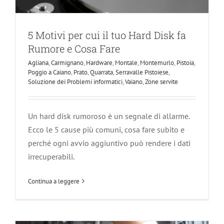
5 Motivi per cui il tuo Hard Disk fa
Rumore e Cosa Fare
Agliana
,
Carmignano
,
Hardware
,
Montale
,
Montemurlo
,
Pistoia
,
Poggio a Caiano
,
Prato
,
Quarrata
,
Serravalle Pistoiese
,
Soluzione dei Problemi informatici
,
Vaiano
,
Zone servite
Un hard disk rumoroso è un segnale di allarme.
Assemblaggio di una Workstation
Ecco le 5 cause più comuni, cosa fare subito e
Potente: I9-14900F, RTX 4060, 64GB
perché ogni avvio aggiuntivo può rendere i dati
RAM e Windows 11
irrecuperabili.
Agliana
Carmignano
Componenti PC
Le Nostre Tecnologie
Continua a leggere
Montale
Montemurlo
PC Assemblati
PC Gaming
Pistoia
Poggio a Caiano
Prato
Quarrata
Serravalle Pistoiese
Soluzione dei Problemi informatici
Vaiano
workstation
Zone servite