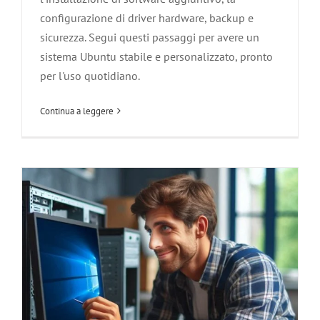
Come Installare e Configurare
configurazione di driver hardware, backup e
Windows 11
sicurezza. Segui questi passaggi per avere un
Agliana
Carmignano
Montale
Montemurlo
Pistoia
Poggio a
sistema Ubuntu stabile e personalizzato, pronto
Caiano
Prato
Quarrata
Serravalle Pistoiese
Software ed
per l'uso quotidiano.
Applicazioni
Soluzione dei Problemi informatici
Vaiano
Zone servite
Continua a leggere