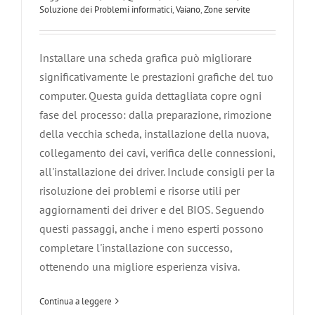
Soluzione dei Problemi informatici
,
Vaiano
,
Zone servite
Installare una scheda grafica può migliorare
significativamente le prestazioni grafiche del tuo
computer. Questa guida dettagliata copre ogni
fase del processo: dalla preparazione, rimozione
della vecchia scheda, installazione della nuova,
collegamento dei cavi, verifica delle connessioni,
all'installazione dei driver. Include consigli per la
risoluzione dei problemi e risorse utili per
Guida Completa su Come Sostituire un
aggiornamenti dei driver e del BIOS. Seguendo
HDD con un SSD
questi passaggi, anche i meno esperti possono
completare l'installazione con successo,
Agliana
Carmignano
Hardware
Montale
Montemurlo
Pistoia
Poggio a Caiano
Prato
Quarrata
Serravalle Pistoiese
ottenendo una migliore esperienza visiva.
Soluzione dei Problemi informatici
Vaiano
Zone servite
Continua a leggere