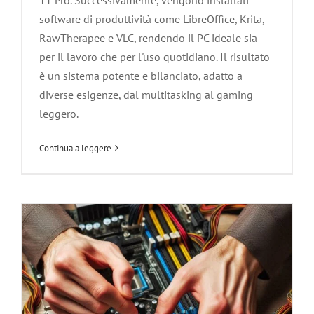
software di produttività come LibreOffice, Krita,
RawTherapee e VLC, rendendo il PC ideale sia
Guida Completa su Come Installare
per il lavoro che per l'uso quotidiano. Il risultato
una Nuova CPU
è un sistema potente e bilanciato, adatto a
diverse esigenze, dal multitasking al gaming
Agliana
Carmignano
Hardware
Montale
Montemurlo
Pistoia
Poggio a Caiano
Prato
Quarrata
Serravalle Pistoiese
leggero.
Soluzione dei Problemi informatici
Vaiano
Zone servite
Continua a leggere