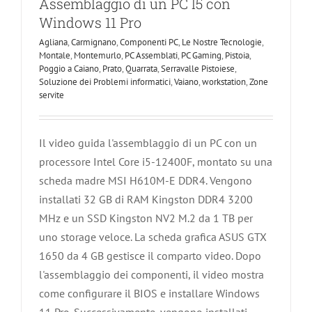
Assemblaggio di un PC I5 con
Windows 11 Pro
Agliana
,
Carmignano
,
Componenti PC
,
Le Nostre Tecnologie
,
Montale
,
Montemurlo
,
PC Assemblati
,
PC Gaming
,
Pistoia
,
Poggio a Caiano
,
Prato
,
Quarrata
,
Serravalle Pistoiese
,
Soluzione dei Problemi informatici
,
Vaiano
,
workstation
,
Zone
servite
Il video guida l'assemblaggio di un PC con un
processore Intel Core i5-12400F, montato su una
scheda madre MSI H610M-E DDR4. Vengono
installati 32 GB di RAM Kingston DDR4 3200
MHz e un SSD Kingston NV2 M.2 da 1 TB per
uno storage veloce. La scheda grafica ASUS GTX
1650 da 4 GB gestisce il comparto video. Dopo
l'assemblaggio dei componenti, il video mostra
come configurare il BIOS e installare Windows
11 Pro. Successivamente, vengono installati