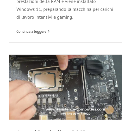
prestazioni della RAM e viene installato
Assemblaggio di un PC I5 con
Windows 11, preparando la macchina per carichi
di lavoro intensivi e gaming.
Windows 11 Pro
Agliana
Carmignano
Componenti PC
Le Nostre Tecnologie
Continua a leggere
Montale
Montemurlo
PC Assemblati
PC Gaming
Pistoia
Poggio a Caiano
Prato
Quarrata
Serravalle Pistoiese
Soluzione dei Problemi informatici
Vaiano
workstation
Zone servite