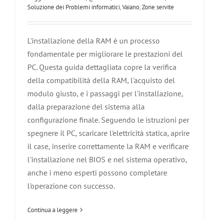
Soluzione dei Problemi informatici
,
Vaiano
,
Zone servite
L'installazione della RAM è un processo
fondamentale per migliorare le prestazioni del
PC. Questa guida dettagliata copre la verifica
della compatibilità della RAM, l'acquisto del
modulo giusto, e i passaggi per l'installazione,
dalla preparazione del sistema alla
configurazione finale. Seguendo le istruzioni per
spegnere il PC, scaricare l'elettricità statica, aprire
Installare e configurare macOS X
il case, inserire correttamente la RAM e verificare
l'installazione nel BIOS e nel sistema operativo,
Agliana
Carmignano
Montale
Montemurlo
Pistoia
Poggio a
Caiano
Prato
Quarrata
Serravalle Pistoiese
Software ed
anche i meno esperti possono completare
Applicazioni
Soluzione dei Problemi informatici
Vaiano
l'operazione con successo.
Zone servite
Continua a leggere