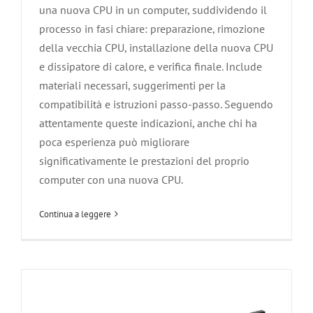
una nuova CPU in un computer, suddividendo il
processo in fasi chiare: preparazione, rimozione
della vecchia CPU, installazione della nuova CPU
e dissipatore di calore, e verifica finale. Include
materiali necessari, suggerimenti per la
compatibilità e istruzioni passo-passo. Seguendo
Guida Completa all’Installazione di una
attentamente queste indicazioni, anche chi ha
Scheda Grafica
poca esperienza può migliorare
significativamente le prestazioni del proprio
Agliana
Carmignano
Hardware
Montale
Montemurlo
Pistoia
Poggio a Caiano
Prato
Quarrata
Serravalle Pistoiese
computer con una nuova CPU.
Soluzione dei Problemi informatici
Vaiano
Zone servite
Continua a leggere