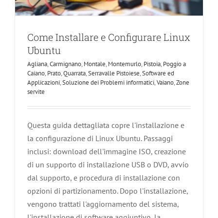
Come Installare e Configurare Linux
Ubuntu
Agliana
,
Carmignano
,
Montale
,
Montemurlo
,
Pistoia
,
Poggio a
Caiano
,
Prato
,
Quarrata
,
Serravalle Pistoiese
,
Software ed
Applicazioni
,
Soluzione dei Problemi informatici
,
Vaiano
,
Zone
servite
Questa guida dettagliata copre l'installazione e
la configurazione di Linux Ubuntu. Passaggi
inclusi: download dell'immagine ISO, creazione
di un supporto di installazione USB o DVD, avvio
dal supporto, e procedura di installazione con
opzioni di partizionamento. Dopo l'installazione,
vengono trattati l'aggiornamento del sistema,
l'installazione di software aggiuntivo, la