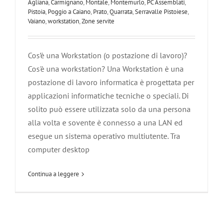
Agliana
,
Carmignano
,
Montale
,
Montemurlo
,
PC Assemblati
,
Pistoia
,
Poggio a Caiano
,
Prato
,
Quarrata
,
Serravalle Pistoiese
,
Vaiano
,
workstation
,
Zone servite
Cos’è una Workstation (o postazione di lavoro)?
Cos'è una workstation? Una Workstation è una
postazione di lavoro informatica è progettata per
applicazioni informatiche tecniche o speciali. Di
solito può essere utilizzata solo da una persona
alla volta e sovente è connesso a una LAN ed
esegue un sistema operativo multiutente. Tra
computer desktop
Continua a leggere