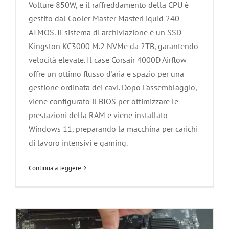
Volture 850W, e il raffreddamento della CPU è
gestito dal Cooler Master MasterLiquid 240
ATMOS. Il sistema di archiviazione è un SSD
Kingston KC3000 M.2 NVMe da 2TB, garantendo
velocità elevate. Il case Corsair 4000D Airflow
offre un ottimo flusso d'aria e spazio per una
gestione ordinata dei cavi. Dopo l'assemblaggio,
viene configurato il BIOS per ottimizzare le
prestazioni della RAM e viene installato
Assemblaggio di un PC I5 con
Windows 11, preparando la macchina per carichi
di lavoro intensivi e gaming.
Windows 11 Pro
Agliana
Carmignano
Componenti PC
Le Nostre Tecnologie
Continua a leggere
Montale
Montemurlo
PC Assemblati
PC Gaming
Pistoia
Poggio a Caiano
Prato
Quarrata
Serravalle Pistoiese
Soluzione dei Problemi informatici
Vaiano
workstation
Zone servite