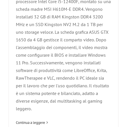
processore Intel Core i5-12400F, montato su una
scheda madre MSI H610M-E DDR4. Vengono
installati 32 GB di RAM Kingston DDR4 3200
MHz e un SSD Kingston NV2 M.2 da 1 TB per
uno storage veloce. La scheda grafica ASUS GTX
1650 da 4 GB gestisce il comparto video. Dopo
l'assemblaggio dei componenti, il video mostra
come configurare il BIOS e installare Windows
11 Pro. Successivamente, vengono installati
software di produttività come LibreOffice, Krita,
RawTherapee e VLC, rendendo il PC ideale sia
per il lavoro che per l'uso quotidiano. Il risultato
è un sistema potente e bilanciato, adatto a
Cos’è una Workstation (o postazione di
diverse esigenze, dal multitasking al gaming
lavoro)?
leggero.
Agliana
Carmignano
Montale
Montemurlo
PC Assemblati
Pistoia
Poggio a Caiano
Prato
Quarrata
Serravalle Pistoiese
Continua a leggere
Vaiano
workstation
Zone servite