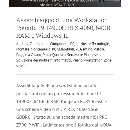
Assemblaggio di una Workstation
Potente: I9-14900F, RTX 4060, 64GB
RAM e Windows 11
Agliana
,
Carmignano
,
Componenti PC
,
Le Nostre Tecnologie
,
Montale
,
Montemurlo
,
PC Assemblati
,
PC Gaming
,
Pistoia
,
Poggio a Caiano
,
Prato
,
Quarrata
,
Serravalle Pistoiese
,
Soluzione dei Problemi informatici
,
Vaiano
,
workstation
,
Zone
servite
Assemblaggio di una workstation ad alte
prestazioni con un processore Intel Core I9-
14900F, 64GB di RAM Kingston FURY Beast, e
una scheda video NVIDIA RTX 4060 16GB
GDDR6, il tutto su una scheda madre MSI PRO
Z790-P WIFI. L'alimentazione è fornita dal NOUA