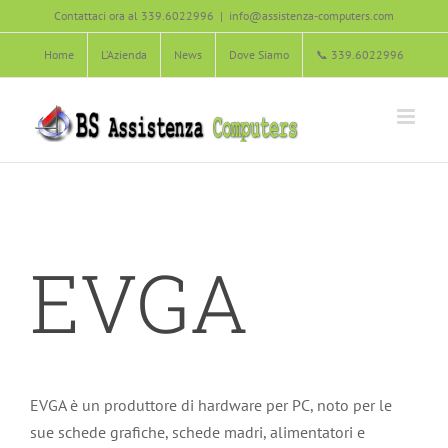
Salta
Contattaci ora al 339.6022996
|
info@assistenza-computers.com
al
Home
L’Azienda
News
Dove Siamo
📞 339.6022996
contenuto
EVGA
EVGA è un produttore di hardware per PC, noto per le
sue schede grafiche, schede madri, alimentatori e