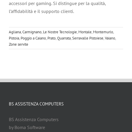
accessori per gaming. Si distingue per la qualità,
l’affidabilità e il supporto clienti.
Agliana
,
Carmignano
,
Le Nostre Tecnologie
,
Montale
,
Montemurlo
,
Pistoia
,
Poggio a Caiano
,
Prato
,
Quarrata
,
Serravalle Pistoiese
,
Vaiano
,
Zone servite
BS ASSISTENZA COMPUTERS
BS Assistenza Computers
by Boma Software