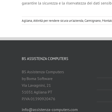
garantire la sicurezza e la riservatezza dei dati sensib
Agliana
,
Attività per rendere sicura un'azienda
,
Carmignano
,
Montal
BS ASSISTENZA COMPUTERS
BS Assistenza Computers
by Boma Software
Via Lavagnini, 21
51031 Agliana PT
P.IVA 01390920476
info@assistenza-computers.com