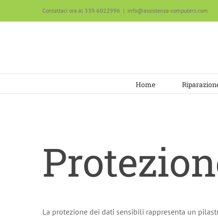
Salta
Contattaci ora al 339.6022996
|
info@assistenza-computers.com
al
contenuto
Home
Riparazion
Protezion
La protezione dei dati sensibili rappresenta un pilast