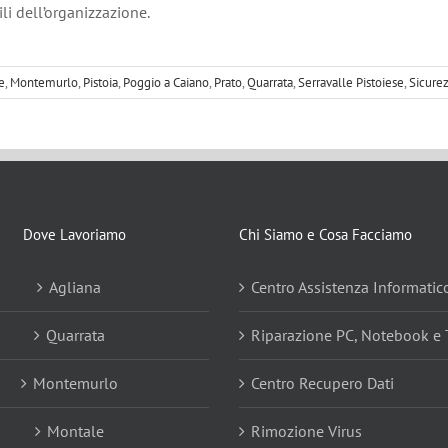
ili dell’organizzazione.
e
,
Montemurlo
,
Pistoia
,
Poggio a Caiano
,
Prato
,
Quarrata
,
Serravalle Pistoiese
,
Sicurez
Dove Lavoriamo
Chi Siamo e Cosa Facciamo
Agliana
Centro Assistenza Informatic
Quarrata
Riparazione PC, Notebook e 
Montemurlo
Centro Recupero Dati
Montale
Rimozione Virus