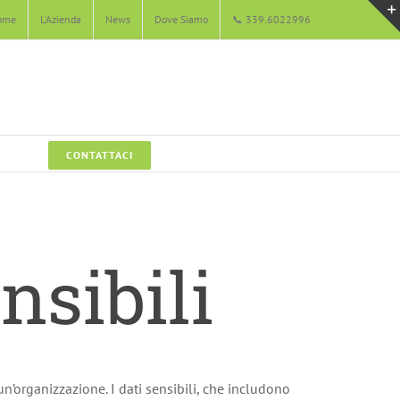
ome
L’Azienda
News
Dove Siamo
📞 339.6022996
CONTATTACI
nsibili
un’organizzazione. I dati sensibili, che includono