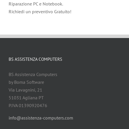
Riparazione PC e Notebook.
Richiedi un preventivo Gratuito!
BS ASSISTENZA COMPUTERS
BS Assistenza Computers
by Boma Software
Via Lavagnini, 21
51031 Agliana PT
P.IVA 01390920476
info@assistenza-computers.com