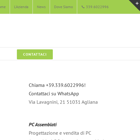
ome
L’Azienda
News
Dove Siamo
📞 339.6022996
CONTATTACI
Chiama +39.339.6022996!
Contattaci su WhatsApp
Via Lavagnini, 21 51031 Agliana
PC Assemblati
Progettazione e vendita di PC