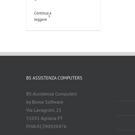
Continua a
leggere
BS ASSISTENZA COMPUTERS
BS Assistenza Computers
by Boma Software
Via Lavagnini, 21
51031 Agliana PT
P.IVA 01390920476