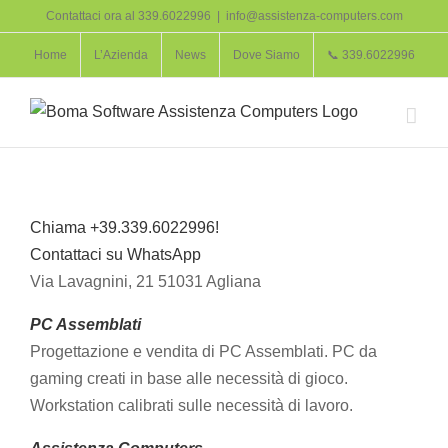
Salta
Contattaci ora al 339.6022996
|
info@assistenza-computers.com
al
Home
L’Azienda
News
Dove Siamo
📞 339.6022996
contenuto
Chiama +39.339.6022996!
Contattaci su WhatsApp
Via Lavagnini, 21 51031 Agliana
PC Assemblati
Progettazione e vendita di PC Assemblati. PC da
gaming creati in base alle necessità di gioco.
Workstation calibrati sulle necessità di lavoro.