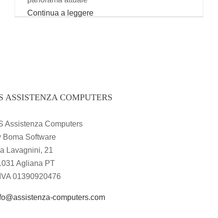
Continua a leggere
S ASSISTENZA COMPUTERS
S Assistenza Computers
y Boma Software
a Lavagnini, 21
1031 Agliana PT
.IVA 01390920476
nfo@assistenza-computers.com