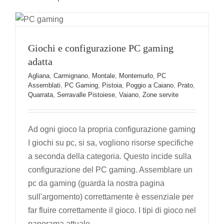
Agliana
Carmignano
Montale
Montemurlo
PC
Assemblati
PC Gaming
Pistoia
Poggio a Caiano
Prato
Quarrata
Serravalle Pistoiese
Vaiano
Zone
servite
Giochi e configurazione PC gaming
adatta
Agliana
,
Carmignano
,
Montale
,
Montemurlo
,
PC
Assemblati
,
PC Gaming
,
Pistoia
,
Poggio a Caiano
,
Prato
,
Quarrata
,
Serravalle Pistoiese
,
Vaiano
,
Zone servite
Ad ogni gioco la propria configurazione gaming
I giochi su pc, si sa, vogliono risorse specifiche
a seconda della categoria. Questo incide sulla
configurazione del PC gaming. Assemblare un
pc da gaming (guarda la nostra pagina
sull'argomento) correttamente è essenziale per
far fluire correttamente il gioco. I tipi di gioco nel
panorama attuale