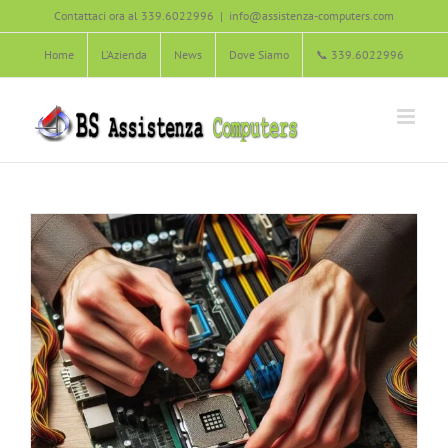
Salta
Contattaci ora al 339.6022996
|
info@assistenza-computers.com
una Nuova CPU
al
Home
L’Azienda
News
Dove Siamo
📞 339.6022996
Agliana
Carmignano
Hardware
Montale
Montemurlo
contenuto
Pistoia
Poggio a Caiano
Prato
Quarrata
Serravalle Pistoiese
Soluzione dei Problemi informatici
Vaiano
Zone servite