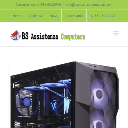
Salta
Contattaci ora al 339.6022996
|
info@assistenza-computers.com
Agliana
Carmignano
Montale
Montemurlo
PC Assemblati
al
PC Gaming
Pistoia
Poggio a Caiano
Prato
Quarrata
Home
L’Azienda
News
Dove Siamo
📞 339.6022996
contenuto
Serravalle Pistoiese
Vaiano
Zone servite