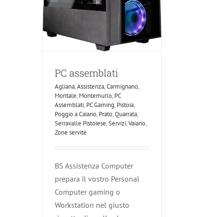
PC assemblati
Agliana
,
Assistenza
,
Carmignano
,
Montale
,
Montemurlo
,
PC
Assemblati
,
PC Gaming
,
Pistoia
,
Poggio a Caiano
,
Prato
,
Quarrata
,
Serravalle Pistoiese
,
Servizi
,
Vaiano
,
Zone servite
BS Assistenza Computer
prepara il vostro Personal
Computer gaming o
Workstation nel giusto