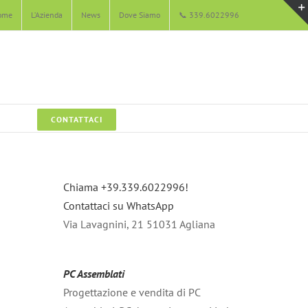
ome
L’Azienda
News
Dove Siamo
📞 339.6022996
CONTATTACI
Chiama +39.339.6022996!
Contattaci su WhatsApp
Via Lavagnini, 21 51031 Agliana
PC Assemblati
Progettazione e vendita di PC