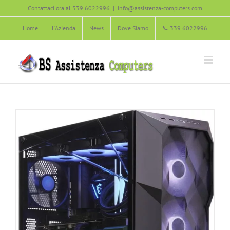
Salta
Contattaci ora al 339.6022996
|
info@assistenza-computers.com
Agliana
Carmignano
Montale
Montemurlo
PC Assemblati
al
PC Gaming
Pistoia
Poggio a Caiano
Prato
Quarrata
Home
L’Azienda
News
Dove Siamo
📞 339.6022996
contenuto
Serravalle Pistoiese
Vaiano
Zone servite