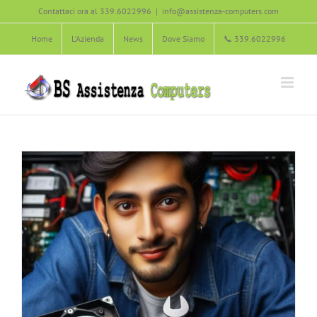
Manutenzione di un Disco Rigido
Salta
Contattaci ora al 339.6022996
|
info@assistenza-computers.com
Agliana
Carmignano
Manutenzione del Computer
Montale
al
Montemurlo
Pistoia
Poggio a Caiano
Prato
Quarrata
Home
L’Azienda
News
Dove Siamo
📞 339.6022996
contenuto
Serravalle Pistoiese
Soluzione dei Problemi informatici
Vaiano
Zone servite