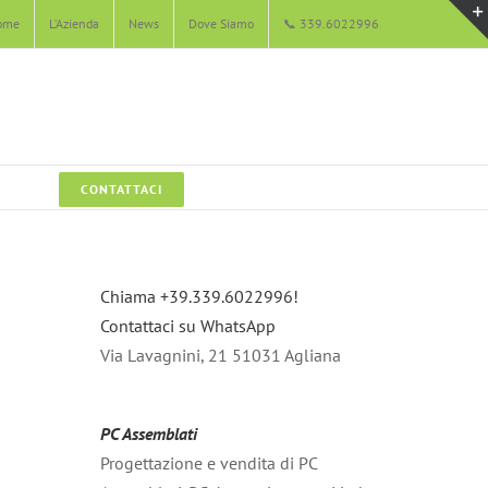
ome
L’Azienda
News
Dove Siamo
📞 339.6022996
CONTATTACI
Chiama +39.339.6022996!
Contattaci su WhatsApp
Via Lavagnini, 21 51031 Agliana
PC Assemblati
Progettazione e vendita di PC