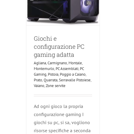
Giochi e
configurazione PC
gaming adatta
Agliana
,
Carmignano
,
Montale
,
Montemurlo
,
PC Assemblati
,
PC
Gaming
,
Pistoia
,
Poggio a Caiano
,
Prato
,
Quarrata
,
Serravalle Pistoiese
,
Vaiano
,
Zone servite
Ad ogni gioco la propria
configurazione gaming I
giochi su pc, si sa, vogliono
risorse specifiche a seconda