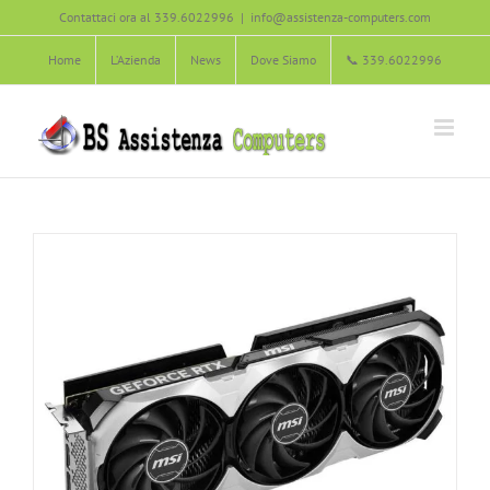
Salta
Contattaci ora al 339.6022996
|
info@assistenza-computers.com
Scheda Grafica
al
Home
L’Azienda
News
Dove Siamo
📞 339.6022996
Agliana
Carmignano
Hardware
Montale
Montemurlo
contenuto
Pistoia
Poggio a Caiano
Prato
Quarrata
Serravalle Pistoiese
Soluzione dei Problemi informatici
Vaiano
Zone servite