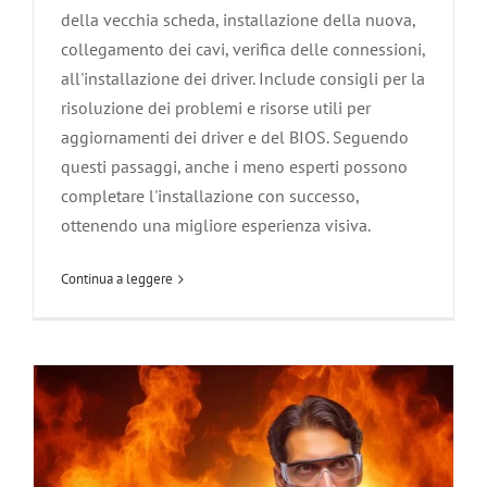
della vecchia scheda, installazione della nuova,
collegamento dei cavi, verifica delle connessioni,
all'installazione dei driver. Include consigli per la
risoluzione dei problemi e risorse utili per
Utilizzare un firewall per proteggere il
aggiornamenti dei driver e del BIOS. Seguendo
tuo computer
questi passaggi, anche i meno esperti possono
Agliana
Carmignano
Montale
Montemurlo
Pistoia
Poggio a
completare l'installazione con successo,
Caiano
Prato
Quarrata
Serravalle Pistoiese
Sicurezza
ottenendo una migliore esperienza visiva.
Informatica
Soluzione dei Problemi informatici
Vaiano
Zone servite
Continua a leggere