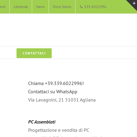
ome
L’Azienda
News
Dove Siamo
📞 339.6022996
CONTATTACI
Chiama +39.339.6022996!
Contattaci su WhatsApp
Via Lavagnini, 21 51031 Agliana
PC Assemblati
Progettazione e vendita di PC