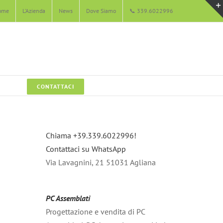
ome
L’Azienda
News
Dove Siamo
📞 339.6022996
CONTATTACI
Chiama +39.339.6022996!
Contattaci su WhatsApp
Via Lavagnini, 21 51031 Agliana
PC Assemblati
Progettazione e vendita di PC