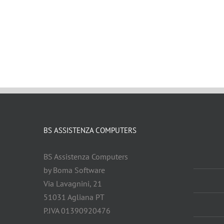
BS ASSISTENZA COMPUTERS
BS Assistenza Computers
by Boma Software
Via Lavagnini, 21
51031 Agliana PT
P.IVA 01390920476