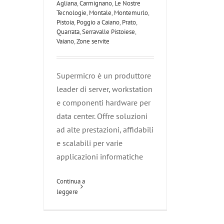
Agliana
,
Carmignano
,
Le Nostre
Tecnologie
,
Montale
,
Montemurlo
,
Pistoia
,
Poggio a Caiano
,
Prato
,
Quarrata
,
Serravalle Pistoiese
,
Vaiano
,
Zone servite
Supermicro è un produttore
leader di server, workstation
e componenti hardware per
data center. Offre soluzioni
ad alte prestazioni, affidabili
e scalabili per varie
applicazioni informatiche
Continua a
leggere