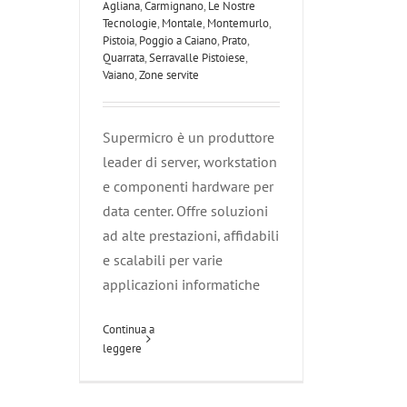
Agliana
,
Carmignano
,
Le Nostre
Tecnologie
,
Montale
,
Montemurlo
,
Pistoia
,
Poggio a Caiano
,
Prato
,
Quarrata
,
Serravalle Pistoiese
,
Vaiano
,
Zone servite
Supermicro è un produttore
leader di server, workstation
e componenti hardware per
data center. Offre soluzioni
ad alte prestazioni, affidabili
e scalabili per varie
applicazioni informatiche
Continua a
leggere