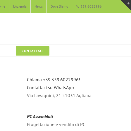
ome
L’Azienda
News
Dove Siamo
📞 339.6022996
CONTATTACI
Chiama +39.339.6022996!
Contattaci su WhatsApp
Via Lavagnini, 21 51031 Agliana
PC Assemblati
Progettazione e vendita di PC