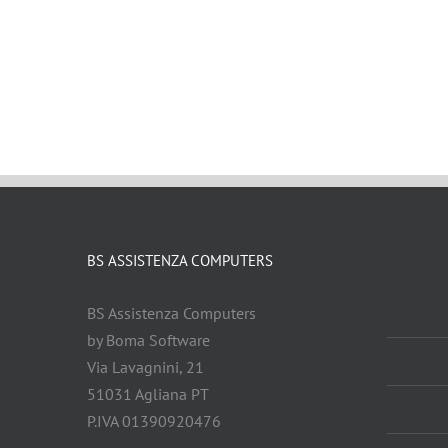
BS ASSISTENZA COMPUTERS
BS Assistenza Computers
by Boma Software
Via Lavagnini, 21
51031 Agliana PT
P.IVA 01390920476