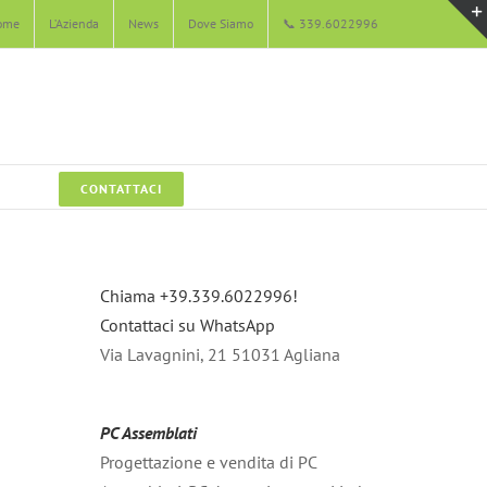
ome
L’Azienda
News
Dove Siamo
📞 339.6022996
CONTATTACI
Chiama +39.339.6022996!
Contattaci su WhatsApp
Via Lavagnini, 21 51031 Agliana
PC Assemblati
Progettazione e vendita di PC