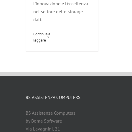
l'innovazione e l'eccellenza
nel settore dello storage
dati.
Continua a
leggere
BS ASSISTENZA COMPUTERS
BS Assistenza Computers
by Boma Software
Via Lavagnini, 21