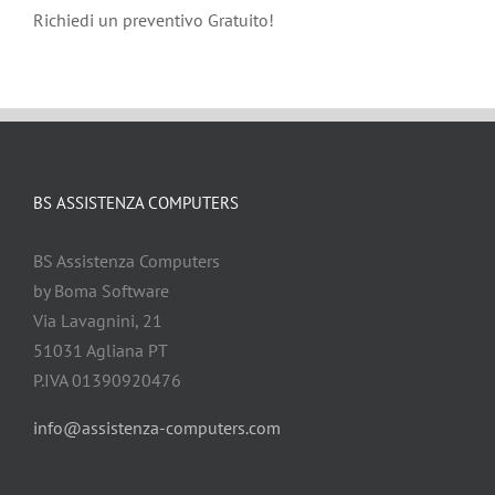
Richiedi un preventivo Gratuito!
BS ASSISTENZA COMPUTERS
BS Assistenza Computers
by Boma Software
Via Lavagnini, 21
51031 Agliana PT
P.IVA 01390920476
info@assistenza-computers.com