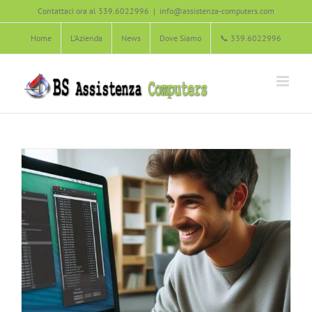
Installare e configurare macOS X
Salta
Contattaci ora al 339.6022996
|
info@assistenza-computers.com
Agliana
Carmignano
Montale
Montemurlo
Pistoia
Poggio a
al
Caiano
Prato
Quarrata
Serravalle Pistoiese
Software ed
Home
L’Azienda
News
Dove Siamo
📞 339.6022996
contenuto
Applicazioni
Soluzione dei Problemi informatici
Vaiano
Zone servite