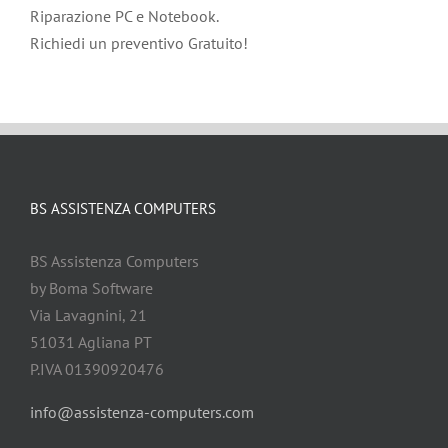
Riparazione PC e Notebook.
Richiedi un preventivo Gratuito!
BS ASSISTENZA COMPUTERS
BS Assistenza Computers
by Boma Software
Via Lavagnini, 21
51031 Agliana PT
P.IVA 01390920476
info@assistenza-computers.com