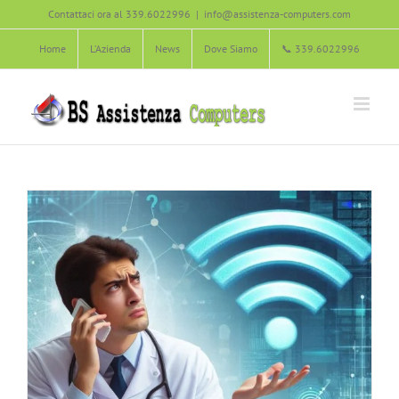
Salta
connessione Wi-Fi
Contattaci ora al 339.6022996
|
info@assistenza-computers.com
al
Agliana
Carmignano
Montale
Montemurlo
Pistoia
Poggio a
Home
L’Azienda
News
Dove Siamo
📞 339.6022996
contenuto
Caiano
Prato
Quarrata
Risoluzione dei problemi comuni
Serravalle Pistoiese
Soluzione dei Problemi informatici
Vaiano
Zone servite