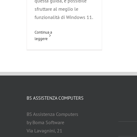
questa guida, è possibile
sfruttare al meglio le
funzionalità di Windows 11.
Continua a
leggere
BS ASSISTENZA COMPUTERS
BS Assistenza Computers
by Boma Software
Via Lavagnini, 21