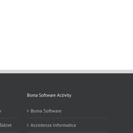
Boma Software Activity
o
Boma Software
Tablet
Assistenza Informatica