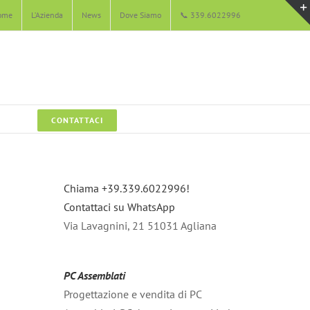
ome
L’Azienda
News
Dove Siamo
📞 339.6022996
CONTATTACI
Chiama +39.339.6022996!
Contattaci su WhatsApp
Via Lavagnini, 21 51031 Agliana
PC Assemblati
Progettazione e vendita di PC