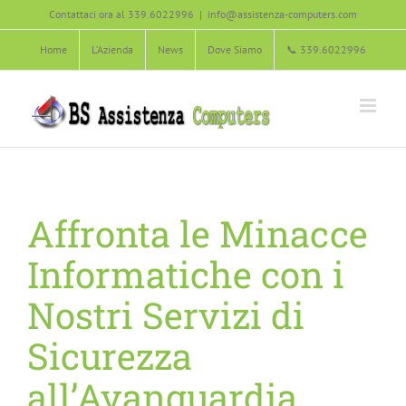
Salta
Contattaci ora al 339.6022996
|
info@assistenza-computers.com
al
Home
L’Azienda
News
Dove Siamo
📞 339.6022996
contenuto
Affronta le Minacce
Informatiche con i
Nostri Servizi di
Sicurezza
all’Avanguardia