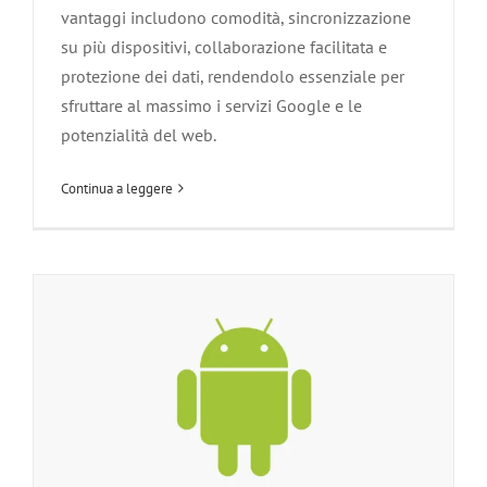
vantaggi includono comodità, sincronizzazione
su più dispositivi, collaborazione facilitata e
protezione dei dati, rendendolo essenziale per
sfruttare al massimo i servizi Google e le
Android
potenzialità del web.
Agliana
Attività per rendere sicura un'azienda
Carmignano
Competenze informatiche
Esperti di Sistemi Operativi
Le
Continua a leggere
Nostre Tecnologie
Montale
Montemurlo
Pistoia
Poggio a
Caiano
Prato
Quarrata
Serravalle Pistoiese
Vaiano
Zone
servite