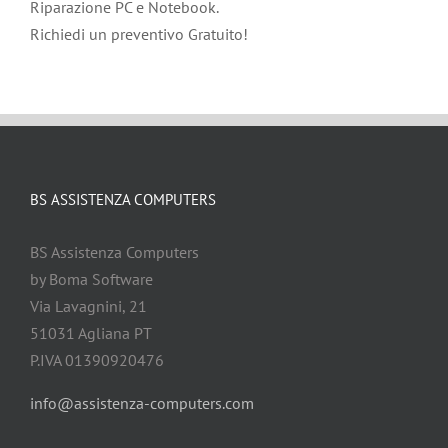
Riparazione PC e Notebook.
Richiedi un preventivo Gratuito!
BS ASSISTENZA COMPUTERS
BS Assistenza Computers
by Boma Software
Via Lavagnini, 21
51031 Agliana PT
P.IVA 01390920476
info@assistenza-computers.com