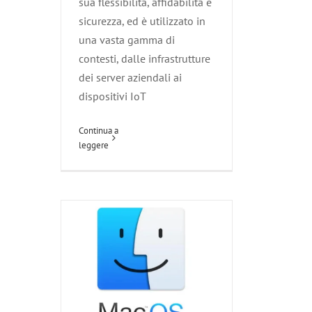
sua flessibilità, affidabilità e
sicurezza, ed è utilizzato in
una vasta gamma di
contesti, dalle infrastrutture
dei server aziendali ai
macOS
dispositivi IoT
Agliana
Attività per rendere sicura
un'azienda
Carmignano
Continua a
Competenze informatiche
Esperti di
leggere
Sistemi Operativi
Le Nostre
Tecnologie
Montale
Montemurlo
Pistoia
Poggio a Caiano
Prato
Quarrata
Serravalle Pistoiese
Vaiano
Zone servite