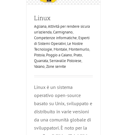
Zone servite
Linux
Agliana
,
Attività per rendere sicura
un'azienda
,
Carmignano
,
Competenze informatiche
,
Esperti
di Sistemi Operativi
,
Le Nostre
Tecnologie
,
Montale
,
Montemurlo
,
Pistoia
,
Poggio a Caiano
,
Prato
,
Quarrata
,
Serravalle Pistoiese
,
Vaiano
,
Zone servite
Linux è un sistema
operativo open-source
basato su Unix, sviluppato e
distribuito in varie versioni
da una comunità globale di
sviluppatori. È noto per la