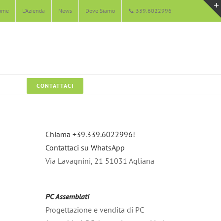
ome
L’Azienda
News
Dove Siamo
📞 339.6022996
CONTATTACI
Chiama +39.339.6022996!
Contattaci su WhatsApp
Via Lavagnini, 21 51031 Agliana
PC Assemblati
Progettazione e vendita di PC