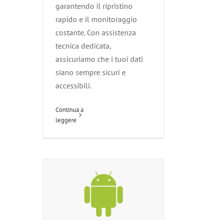
garantendo il ripristino
rapido e il monitoraggio
costante. Con assistenza
tecnica dedicata,
assicuriamo che i tuoi dati
siano sempre sicuri e
accessibili.
Android
Agliana
Attività per rendere sicura
Continua a
un'azienda
Carmignano
leggere
Competenze informatiche
Esperti di
Sistemi Operativi
Le Nostre
Tecnologie
Montale
Montemurlo
Pistoia
Poggio a Caiano
Prato
Quarrata
Serravalle Pistoiese
Vaiano
Zone servite