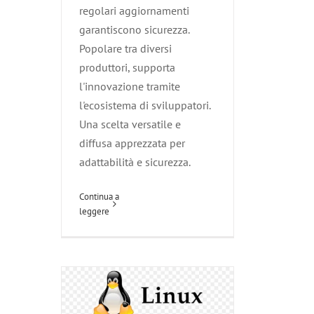
regolari aggiornamenti
garantiscono sicurezza.
Popolare tra diversi
produttori, supporta
l'innovazione tramite
l'ecosistema di sviluppatori.
Una scelta versatile e
diffusa apprezzata per
adattabilità e sicurezza.
Linux
Continua a
leggere
Agliana
Attività per rendere sicura
un'azienda
Carmignano
Competenze informatiche
Esperti di
Sistemi Operativi
Le Nostre
Tecnologie
Montale
Montemurlo
Pistoia
Poggio a Caiano
Prato
Quarrata
Serravalle Pistoiese
Vaiano