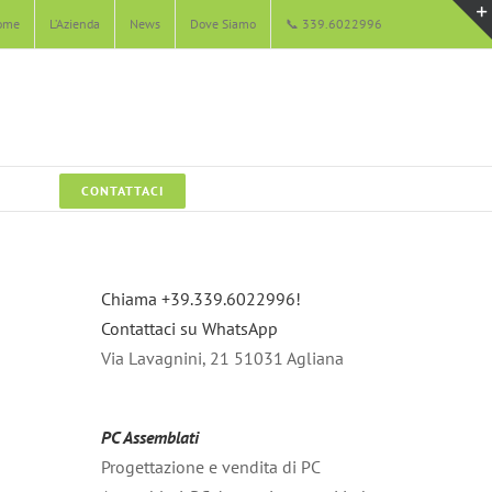
ome
L’Azienda
News
Dove Siamo
📞 339.6022996
CONTATTACI
Chiama +39.339.6022996!
Contattaci su WhatsApp
Via Lavagnini, 21 51031 Agliana
PC Assemblati
Progettazione e vendita di PC