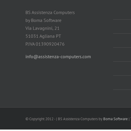
BS Assistenza Computers
by Boma Software
Via Lavagnini, 21
51031 Agliana PT
P.IVA 01390920476
info@assistenza-computers.com
© Copyright 2012 -
| BS Assistenza Computers by
Boma Software
| 