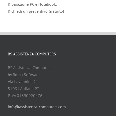
Riparazione PC e Notebook.
Richiedi un preventivo Gratuito!
BS ASSISTENZA COMPUTERS
BS Assistenza Computers
by Boma Software
Via Lavagnini, 21
51031 Agliana PT
P.IVA 01390920476
info@assistenza-computers.com