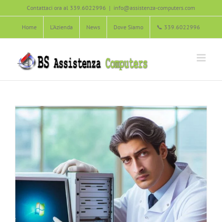
Salta
computer
Contattaci ora al 339.6022996
|
info@assistenza-computers.com
al
Agliana
Carmignano
Manutenzione del Computer
Montale
Home
L’Azienda
News
Dove Siamo
📞 339.6022996
contenuto
Montemurlo
Pistoia
Poggio a Caiano
Prato
Quarrata
Serravalle Pistoiese
Soluzione dei Problemi informatici
Vaiano
Zone servite