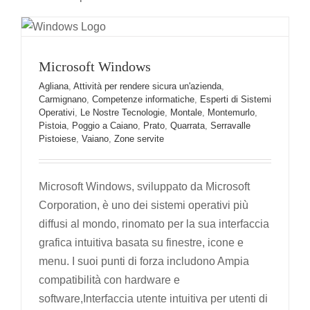
Agliana
Attività per rendere sicura un'azienda
Carmignano
Competenze informatiche
Esperti di
Sistemi Operativi
Le Nostre Tecnologie
Montale
Montemurlo
Pistoia
Poggio a Caiano
Prato
Quarrata
Microsoft Windows
Serravalle Pistoiese
Vaiano
Zone servite
Agliana
,
Attività per rendere sicura un'azienda
,
Carmignano
,
Competenze informatiche
,
Esperti di Sistemi
Operativi
,
Le Nostre Tecnologie
,
Montale
,
Montemurlo
,
Pistoia
,
Poggio a Caiano
,
Prato
,
Quarrata
,
Serravalle
Pistoiese
,
Vaiano
,
Zone servite
Microsoft Windows, sviluppato da Microsoft
Corporation, è uno dei sistemi operativi più
diffusi al mondo, rinomato per la sua interfaccia
grafica intuitiva basata su finestre, icone e
menu. I suoi punti di forza includono Ampia
compatibilità con hardware e
software,Interfaccia utente intuitiva per utenti di