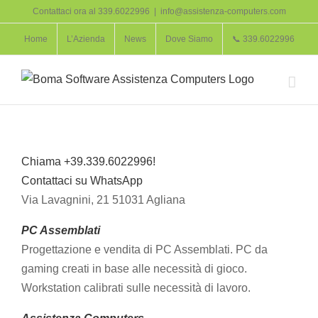
Salta
Contattaci ora al 339.6022996
|
info@assistenza-computers.com
al
Home
L’Azienda
News
Dove Siamo
📞 339.6022996
contenuto
Chiama +39.339.6022996!
Contattaci su WhatsApp
Via Lavagnini, 21 51031 Agliana
PC Assemblati
Progettazione e vendita di PC Assemblati. PC da
gaming creati in base alle necessità di gioco.
Workstation calibrati sulle necessità di lavoro.