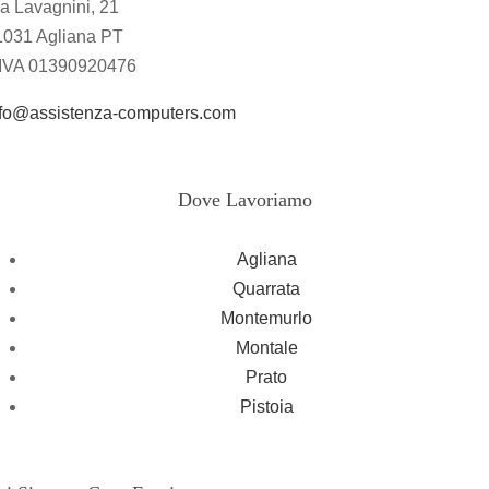
a Lavagnini, 21
1031 Agliana PT
.IVA 01390920476
nfo@assistenza-computers.com
Dove Lavoriamo
Agliana
Quarrata
Montemurlo
Montale
Prato
Pistoia