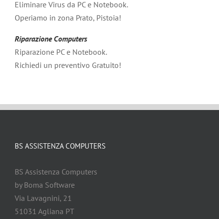
Eliminare Virus da PC e Notebook.
Operiamo in zona Prato, Pistoia!
Riparazione Computers
Riparazione PC e Notebook.
Richiedi un preventivo Gratuito!
BS ASSISTENZA COMPUTERS
BS Assistenza Computers
by Boma Software
Via Lavagnini, 21
51031 Agliana PT